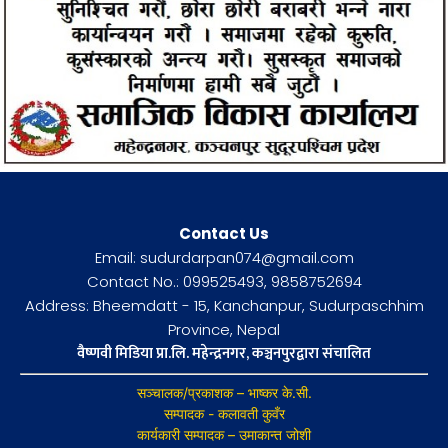
Contact Us
Email: sudurdarpan074@gmail.com
Contact No.: 099525493, 9858752694
Address: Bheemdatt - 15, Kanchanpur, Sudurpaschhim
Province, Nepal
वैष्णवी मिडिया प्रा.लि. महेन्द्रनगर, कञ्चनपुरद्वारा संचालित
सञ्चालक/प्रकाशक – भाष्कर के.सी.
सम्पादक - कलावती कुवँर
कार्यकारी सम्पादक – उमाकान्त जोशी