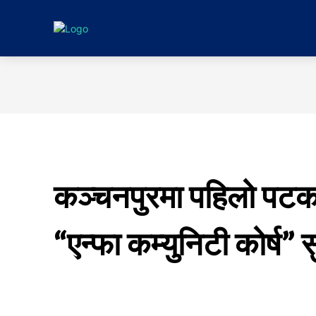
गृहपृष्ठ
समाचा
कञ्चनपुरमा पहिलो पटक
“एन्फा कम्युनिटी कोर्ष” स