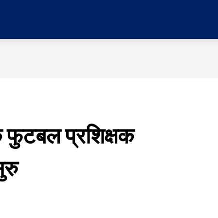
र
प्रदेश
मनोरञ्जन
विचार
समाज
सम्पादकी
 फुटबल प्रशिक्षक
ुरु