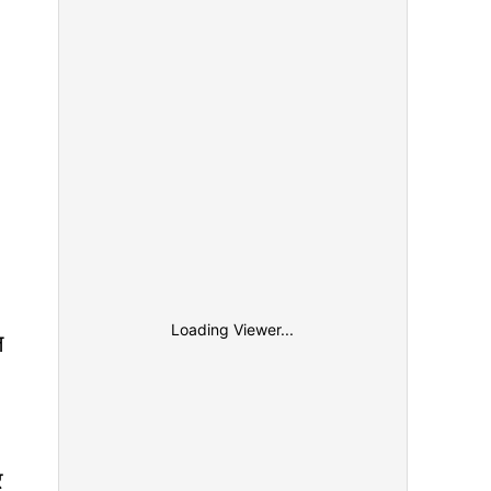
Loading Viewer...
ल
र