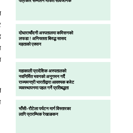
पत्रकार सम्मलेन मार्फत सार्वजनिक
ि
र
दोधाराचाँदनी अस्पतालमा कमिसनको
द
लफडा ! अनियतता बिरुद्ध सासद
महताको एक्सन
ा
श
महाकाली प्रादेशिक अस्पतालको
नवनिर्मित भवनको अनुगमन गर्दै
राज्यमन्त्री भारतीद्वारा आवश्यक बजेट
व्यवस्थापनमा पहल गर्ने प्रतिबद्धता
े
ष
भाँसी–रौटेला पर्यटन मार्ग विस्तारका
लागि प्रारम्भिक रेखाङकन