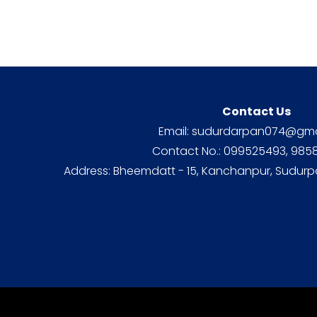
Contact Us
Email: sudurdarpan074@gma
Contact No.: 099525493, 98
Address: Bheemdatt - 15, Kanchanpur, Sudurp