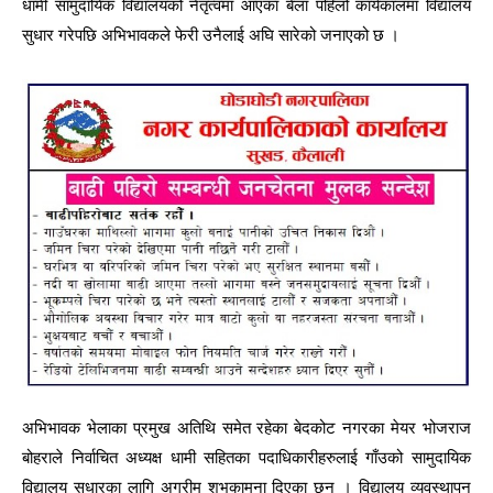
धामी सामुदायिक विद्यालयको नेतृत्वमा आएका बेला पहिलो कार्यकालमा विद्यालय
सुधार गरेपछि अभिभावकले फेरी उनैलाई अघि सारेको जनाएको छ ।
अभिभावक भेलाका प्रमुख अतिथि समेत रहेका बेदकोट नगरका मेयर भोजराज
बोहराले निर्वाचित अध्यक्ष धामी सहितका पदाधिकारीहरुलाई गाँउको सामुदायिक
विद्यालय सुधारका लागि अग्रीम शुभकामना दिएका छन । विद्यालय व्यवस्थापन