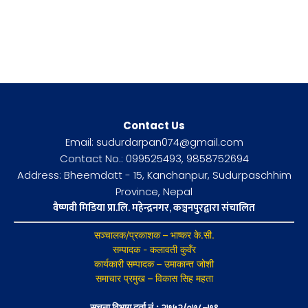
Contact Us
Email: sudurdarpan074@gmail.com
Contact No.: 099525493, 9858752694
Address: Bheemdatt - 15, Kanchanpur, Sudurpaschhim
Province, Nepal
वैष्णवी मिडिया प्रा.लि. महेन्द्रनगर, कञ्चनपुरद्वारा संचालित
सञ्चालक/प्रकाशक – भाष्कर के.सी.
सम्पादक - कलावती कुवँर
कार्यकारी सम्पादक – उमाकान्त जोशी
समाचार प्रमुख – विकास सिह महता
सुचना विभाग दर्ता नं.: २७५२/०७८–७९