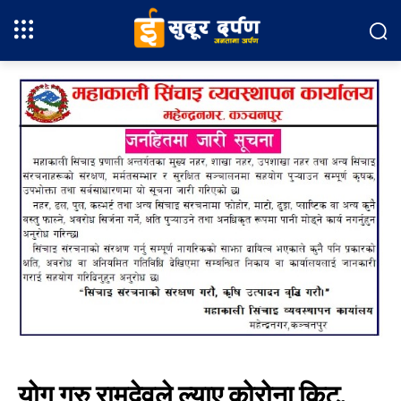
योग गुरु रामदेवले ल्याए कोरोना किट,