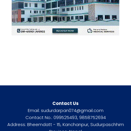
Contact Us
Email: sudurdarpan074@gmail.com
Contact No.: 099525493, 9858752694
Address: Bheemdatt - 15, Kanchanpur, Sudurpaschhim