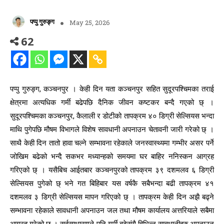
पप्पु गुरुङ्ग
May 25, 2026
62
पप्पु गुरुङ्ग, कञ्चनपुर । केही दिन यता कञ्चनपुर सहित सुदूरपश्चिमका तराई
क्षेत्रमा अत्यधिक गर्मी बढेपछि दैनिक जीवन कष्टकर बन्दै गएको छ् ।
सुदूरपश्चिमका कञ्चनपुर, कैलाली र डोटीको तापक्रम ४० डिग्री सेल्सियस भन्दा
माथि पुगेपछि मौषम विभागले विशेष सावधानी अपनाउन चेतावनी जारी गरेको छ् ।
साथै केही दिन तातो हावा चल्ने सम्भावना रहेकाले जनस्वास्थ्यमा गम्भीर असर पर्ने
जोखिम बढेको भन्दै सकभर मध्यान्हको समयमा घर बाहिर ननिस्कन आग्रह
गरिएको छ् । यसैबिच आईतबार कञ्चनपुरको तापक्रम ३९ दशमलव ६ डिग्री
सेल्सियस पुगेको छ् भने गत बिहिबार यस वर्षकै सबैभन्दा बढी तापक्रम ४१
दशमलव ३ डिग्री सेल्सियस मापन गरिएको छ् । तापक्रम केही दिन अझै बढ्ने
सम्भावना रहेकाले सावधानी अपनाउन जल तथा मौषम कार्यालय अत्तरियाले सबैमा
आग्रह गरेको छ् । सर्वसाधारणले पनि गर्मी बढेसंगै विभिन्न सावधानीहरु अपनाउन