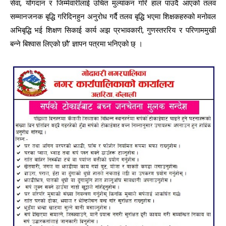
सेवा, योगदान र जिम्मेवारीलाई उचित मुल्यांकन गरि हाल पाउदै आएको तलव
सम्मानजनक बृद्धि गरिदिनहुन अनुरोध गर्दै तलव बृद्धि भएमा शिक्षकहरुको मनोवल
अभिबृद्धि भई शिक्षण सिकाई कार्य अझ प्रभावकारी, गुणस्तररिय र परिणाममुखी
बन्ने बिश्वास लिएको छौ’ ज्ञापन पत्रमा भनिएको छ् ।