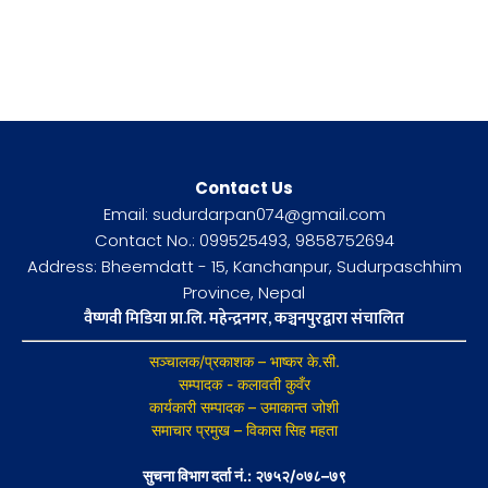
Contact Us
Email: sudurdarpan074@gmail.com
Contact No.: 099525493, 9858752694
Address: Bheemdatt - 15, Kanchanpur, Sudurpaschhim
Province, Nepal
वैष्णवी मिडिया प्रा.लि. महेन्द्रनगर, कञ्चनपुरद्वारा संचालित
सञ्चालक/प्रकाशक – भाष्कर के.सी.
सम्पादक - कलावती कुवँर
कार्यकारी सम्पादक – उमाकान्त जोशी
समाचार प्रमुख – विकास सिह महता
सुचना विभाग दर्ता नं.: २७५२/०७८–७९