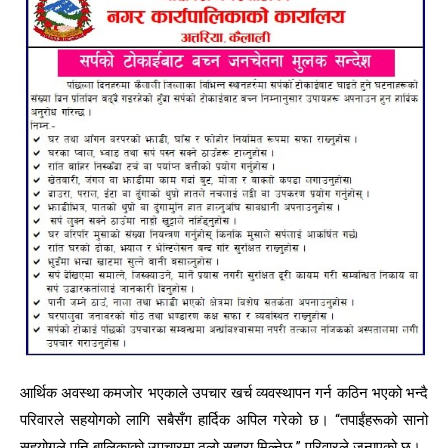
आर्थिक अवस्था कमजोर भएकाले उपचार खर्च व्यवस्थापन गर्न कठिन भएको भन्दै
परिवारले सहयोगको लागि सबैसँग हार्दिक अपिल गरेको छ। “तपाईंहरूको सानो
सहयोगले पनि बालिकाको उपचारमा ठूलो सहारा मिल्नेछ,” परिवारले जनाएको छ।