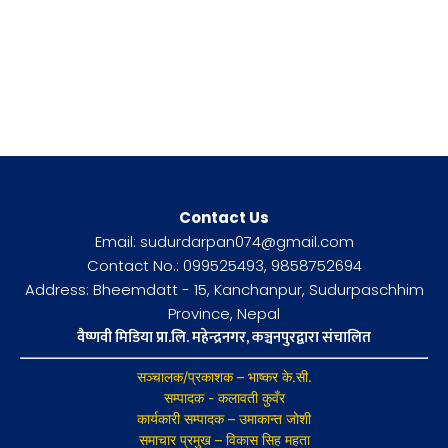
Contact Us
Email: sudurdarpan074@gmail.com
Contact No.: 099525493, 9858752694
Address: Bheemdatt - 15, Kanchanpur, Sudurpaschhim
Province, Nepal
वैष्णवी मिडिया प्रा.लि. महेन्द्रनगर, कञ्चनपुरद्वारा संचालित
सञ्चालक/प्रकाशक – भाष्कर के.सी.
सम्पादक - कलावती कुवँर
कार्यकारी सम्पादक – उमाकान्त जोशी
समाचार प्रमुख – विकास सिह महता