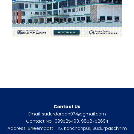
Contact Us
Email: sudurdarpan074@gmail.com
Contact No.: 099525493, 9858752694
Address: Bheemdatt - 15, Kanchanpur, Sudurpaschhim