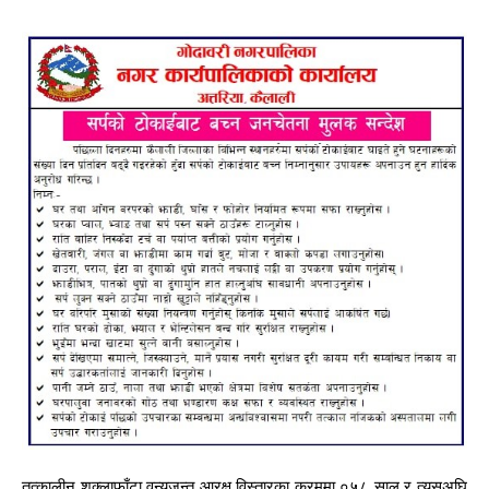
तत्कालीन शुक्लाफाँटा वन्यजन्तु आरक्ष विस्तारका क्रममा ०५८ साल र त्यसअघि