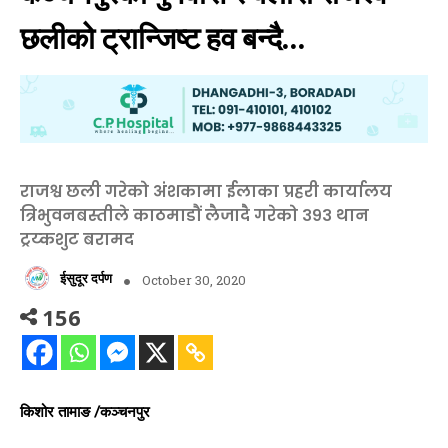
छलीको ट्रान्जिष्ट हव बन्दै…
राजश्व छली गरेको अंशकामा ईलाका प्रहरी कार्यालय
त्रिभुवनबस्तीले काठमाडौं लैजादै गरेको ३९३ थान
ट्रय्कशुट बरामद
ईसुदूर दर्पण
October 30, 2020
156
किशोर तामाङ /कञ्चनपुर