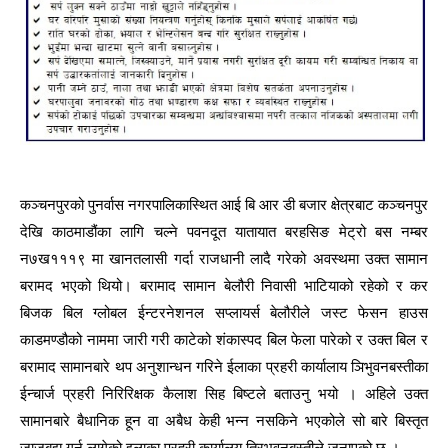
कञ्चनपुरको पुनर्वास नगरपालिकास्थित आई बि आर डी बजार क्षेत्रबाट कञ्चनपुर
देखि काठमाडौंका लागि चल्ने पवनदूत यातायात बरहसिङ मेट्रो बस नम्बर
न७ख१११९ मा खानतलासी गर्दा राजधानी लादै गरेको अवस्थमा उक्त सामान
बरामद भएको थियो। बरामाद सामान बेलौरी निवासी भाटियाको रहेको र कर
बिजक बिल ग्लोबल ईन्टरनेशनल सप्लायर्स बेलौरीले जस्ट फेसन हाउस
काडमण्डौको नाममा जारी गरी काटेको शंकास्पद बिल फेला पारेको र उक्त बिल र
बरामाद सामानबारे थप अनुशान्धन गरिने ईलाका प्रहरी कार्यालाय ञिभुवनबस्तीका
ईन्चार्ज प्रहरी निरिरिक्षक कैलाश सिह बिष्टले बताउनु भयो । अहिले उक्त
सामानबारे बैधानिक हून वा अबैध केही भन्न नसकिने भएकोले सो बारे बिस्तृत
जाजबुझ गर्न लागेको इलाका प्रहरी कार्यालय त्रिभुवनबस्तीले जनाएको छ ।