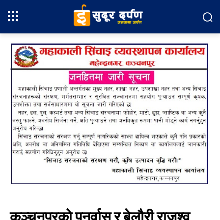
कञ्चनपुरको पुनर्वास र बेलौरी राजश्व