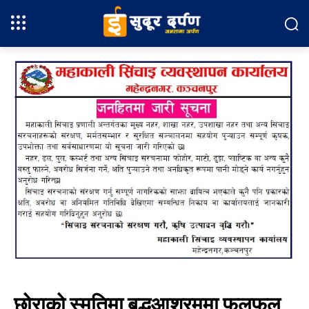
छोराको स्मृतिमा बृद्धआश्रममा फलफुल