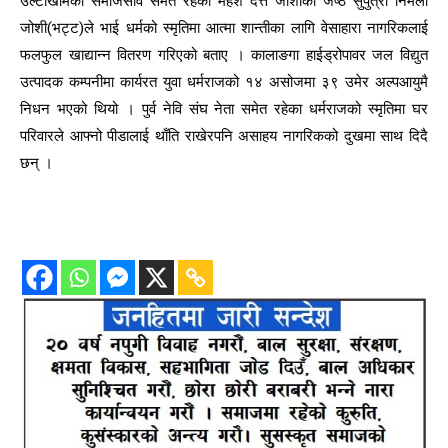
उल्टाखामका समाजसेवि समेत रहेका महेश दत्त जोशीकी जेष्ठ सुपुत्री निर्मला
जोशी(भट्ट)ले भाई धर्मको स्मृतिमा आत्मा शान्तीका लागि वेसाहारा नागरिकलाई
फलफुल खाद्यान्न वितरण गरिएको बताए । कालाङगा हाईड्रोपावर जल विद्युत
उत्पादक कम्पनीमा कार्यरत युवा धर्मराजको १४ असोजमा ३९ उमेर अल्पआयुमै
निधन भएको थियो । पुर्व नेवि संघ नेता समेत रहेका धर्मराजको स्मृतिमा घर
परिवारले आफ्नो पीडालाई थाँति राखेरपनि असाहय नागरिकको दुखमा साथ दिदै
छन् ।