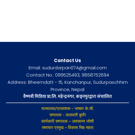
Contact Us
Email: sudurdarpan074@gmail.com
Contact No.: 099525493, 9858752694
Address: Bheemdatt - 15, Kanchanpur, Sudurpaschhim
Province, Nepal
वैष्णवी मिडिया प्रा.लि. महेन्द्रनगर, कञ्चनपुरद्वारा संचालित
सञ्चालक/प्रकाशक – भाष्कर के.सी.
सम्पादक - कलावती कुवँर
कार्यकारी सम्पादक – उमाकान्त जोशी
समाचार प्रमुख – विकास सिह महता