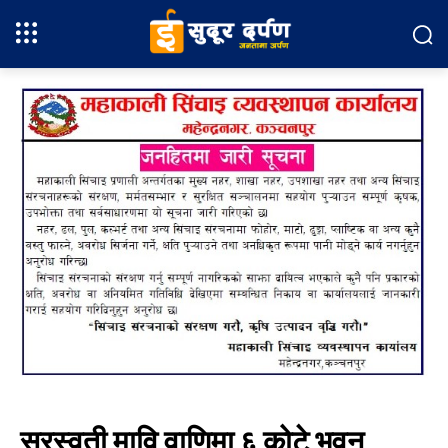
सरस्वती मावि वाणिमा ६ कोटे भवन