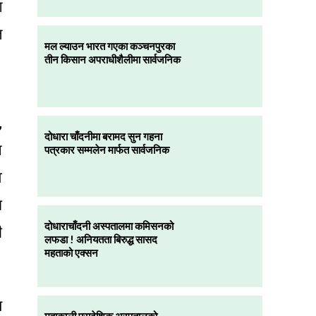
ग
त
मल ल्याउन भारत गएका कञ्चनपुरका
तीन किसान अपराधीशैलीमा सार्वजनिक
,
दोधारा चाँदनीमा बरामद सुन गहना
न
पत्रकार सम्मलेन मार्फत सार्वजनिक
व
ि
दोधाराचाँदनी अस्पतालमा कमिसनको
ी
लफडा ! अनियतता बिरुद्ध सासद
महताको एक्सन
य