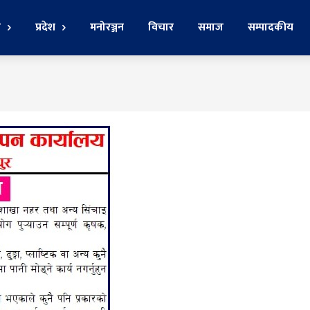
र
प्रदेश
मनोरञ्जन
विचार
समाज
सम्पादकीय