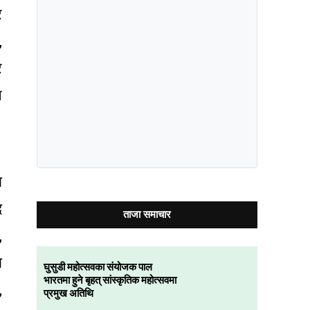
र
,
र
ि
ा
द
ताजा समाचार
,
ा
घुसुडी महोत्सवका संयोजक पाल
भारतमा हुने बृहत् सांस्कृतिक महोत्सवमा
,
प्रमुख अतिथि