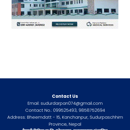
Contact Us
Email: sudurdarpan074@gmail.com
Contact No.: 099525493, 9858752694
Address: Bheemdatt - 15, Kanchanpur, Sudurpaschhim
Province, Nepal