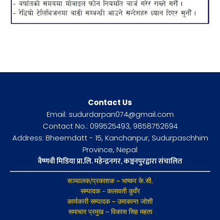
Contact Us
Email: sudurdarpan074@gmail.com
Contact No.: 099525493, 9858752694
Address: Bheemdatt - 15, Kanchanpur, Sudurpaschhim
Province, Nepal
वैष्णवी मिडिया प्रा.लि. महेन्द्रनगर, कञ्चनपुरद्वारा संचालित
सञ्चालक/प्रकाशक – भाष्कर के.सी.
सम्पादक - कलावती कुवँर
कार्यकारी सम्पादक – उमाकान्त जोशी
समाचार प्रमुख – विकास सिह महता