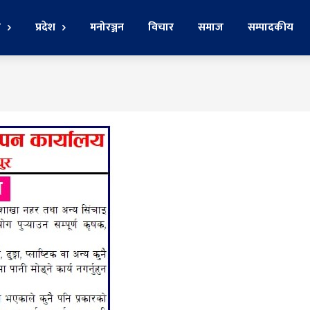
र
प्रदेश
मनोरञ्जन
विचार
समाज
सम्पादकीय