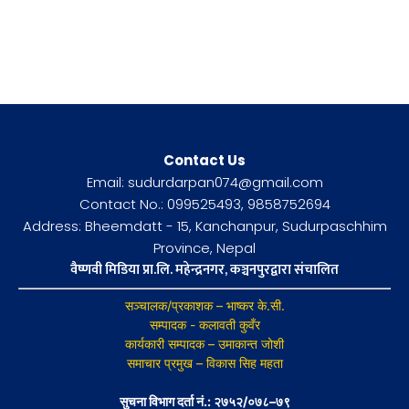
Contact Us
Email: sudurdarpan074@gmail.com
Contact No.: 099525493, 9858752694
Address: Bheemdatt - 15, Kanchanpur, Sudurpaschhim
Province, Nepal
वैष्णवी मिडिया प्रा.लि. महेन्द्रनगर, कञ्चनपुरद्वारा संचालित
सञ्चालक/प्रकाशक – भाष्कर के.सी.
सम्पादक - कलावती कुवँर
कार्यकारी सम्पादक – उमाकान्त जोशी
समाचार प्रमुख – विकास सिह महता
सुचना विभाग दर्ता नं.: २७५२/०७८–७९