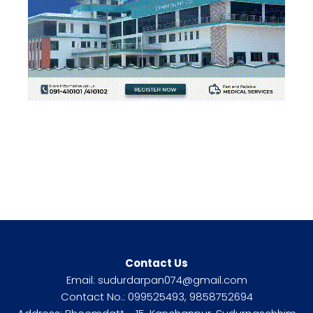
Contact Us
Email: sudurdarpan074@gmail.com
Contact No.: 099525493, 9858752694