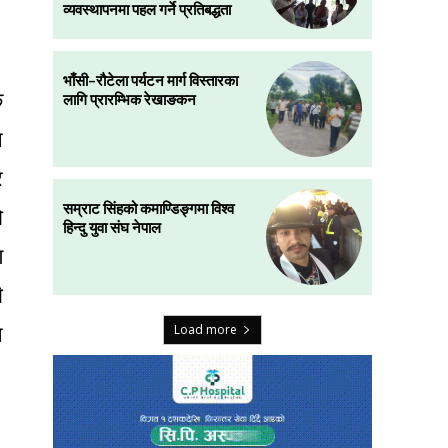
व्यवस्थापनमा पहल गर्ने प्रतिबद्धता
भाँसी–रौटेला पर्यटन मार्ग विस्तारका
ै
लागि प्रारम्भिक रेखाङकन
न
र
सम्राट सिंहको कमाण्डिङ्गमा विश्व
ो
हिन्दु युवा संघ नेपाल
ण
ै
ि
Load more