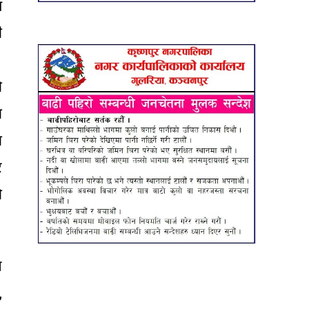
य
ी
।
ो
ा
ा
र
ो
ै
,