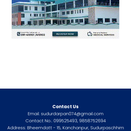
Contact Us
Email: sudurdarpan074@gmail.com
Contact No.: 099525493, 9858752694
Address: Bheemdatt - 15, Kanchanpur, Sudurpaschhim