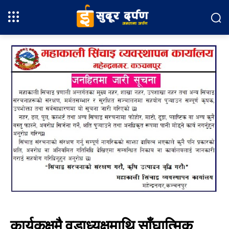
कार्यकक्षमै वडाध्यक्षमाथि साँघात्मिक