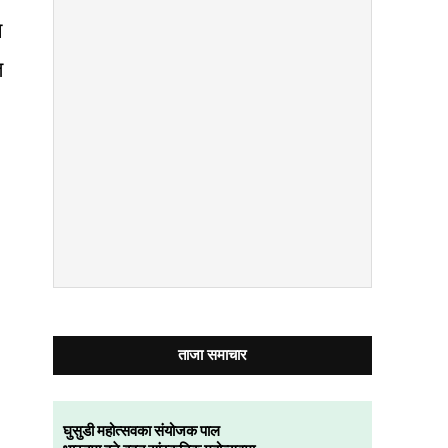
े
त
ताजा समाचार
घुसुडी महोत्सवका संयोजक पाल