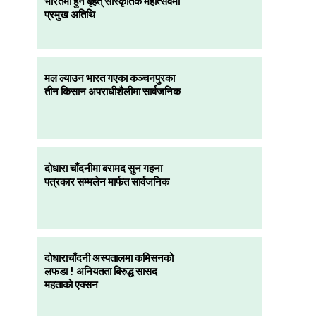
भारतमा हुने बृहत् सांस्कृतिक महोत्सवमा
प्रमुख अतिथि
मल ल्याउन भारत गएका कञ्चनपुरका
तीन किसान अपराधीशैलीमा सार्वजनिक
दोधारा चाँदनीमा बरामद सुन गहना
पत्रकार सम्मलेन मार्फत सार्वजनिक
दोधाराचाँदनी अस्पतालमा कमिसनको
लफडा ! अनियतता बिरुद्ध सासद
महताको एक्सन