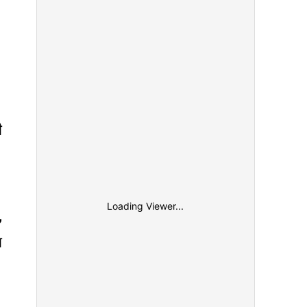
ी
Loading Viewer...
,
ा