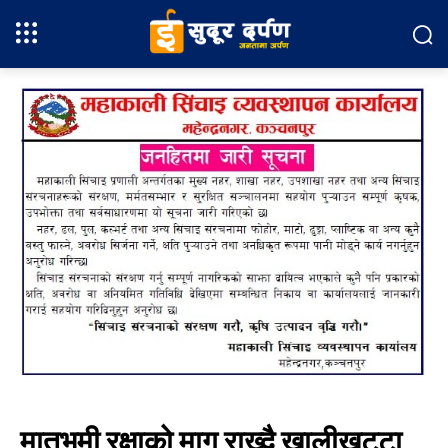
मातृभूमी रक्षाको माग राख्दै खालीखुट्टा