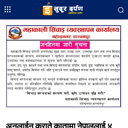
अनलाईन कराते कातामा नेपाललाई ४