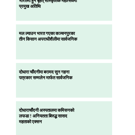
भारतमा हुने बृहत् सांस्कृतिक महोत्सवमा
प्रमुख अतिथि
मल ल्याउन भारत गएका कञ्चनपुरका
तीन किसान अपराधीशैलीमा सार्वजनिक
दोधारा चाँदनीमा बरामद सुन गहना
पत्रकार सम्मलेन मार्फत सार्वजनिक
दोधाराचाँदनी अस्पतालमा कमिसनको
लफडा ! अनियतता बिरुद्ध सासद
महताको एक्सन