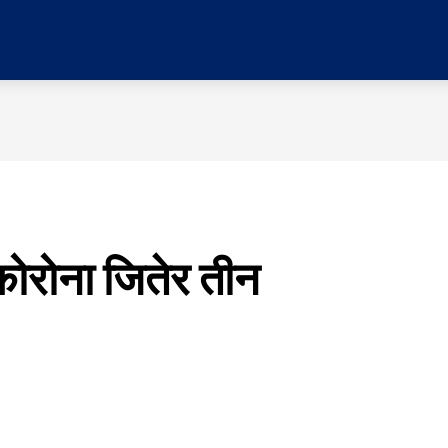
र
प्रदेश
मनोरञ्जन
विचार
समाज
सम्पादकी
ोरोना जितेर तीन