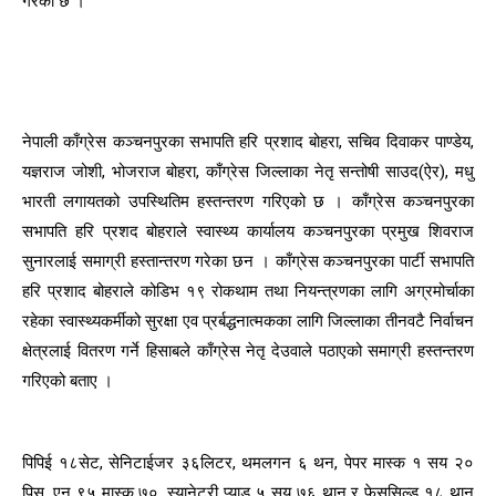
गरेको छ ।
नेपाली काँग्रेस कञ्चनपुरका सभापति हरि प्रशाद बोहरा, सचिव दिवाकर पाण्डेय,
यज्ञराज जोशी, भोजराज बोहरा, काँग्रेस जिल्लाका नेतृ सन्तोषी साउद(ऐर), मधु
भारती लगायतको उपस्थितिम हस्तन्तरण गरिएको छ । काँग्रेस कञ्चनपुरका
सभापति हरि प्रशद बोहराले स्वास्थ्य कार्यालय कञ्चनपुरका प्रमुख शिवराज
सुनारलाई समाग्री हस्तान्तरण गरेका छन । काँग्रेस कञ्चनपुरका पार्टी सभापति
हरि प्रशाद बोहराले कोडिभ १९ रोकथाम तथा नियन्त्रणका लागि अग्रमोर्चाका
रहेका स्वास्थ्यकर्मीको सुरक्षा एव प्रर्बद्धनात्मकका लागि जिल्लाका तीनवटै निर्वाचन
क्षेत्रलाई वितरण गर्ने हिसाबले काँग्रेस नेतृ देउवाले पठाएको समाग्री हस्तन्तरण
गरिएको बताए ।
पिपिई १८सेट, सेनिटाईजर ३६लिटर, थमलगन ६ थन, पेपर मास्क १ सय २०
पिस, एन ९५ मास्क ७०, स्यानेटरी प्याड ५ सय ७६ थान र फेससिल्ड १८ थान