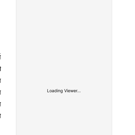
च
े
ा
ा
Loading Viewer...
ा
ो