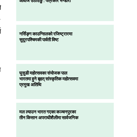
आवाज उठाउँछु : पत्रकार भण्डारी
े
–
य
नर्सिङ्ग काउन्सिलको रजिष्ट्रारमा
सुदूरपश्चिमकी पार्वती विष्ट
ि
घुसुडी महोत्सवका संयोजक पाल
भारतमा हुने बृहत् सांस्कृतिक महोत्सवमा
प्रमुख अतिथि
मल ल्याउन भारत गएका कञ्चनपुरका
तीन किसान अपराधीशैलीमा सार्वजनिक