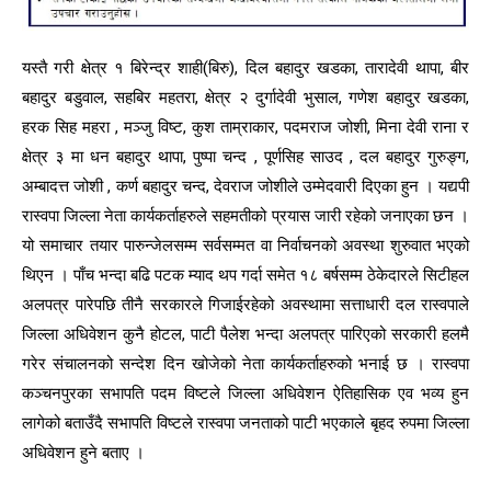
यस्तै गरी क्षेत्र १ बिरेन्द्र शाही(बिरु), दिल बहादुर खडका, तारादेवी थापा, बीर
बहादुर बडुवाल, सहबिर महतरा, क्षेत्र २ दुर्गादेवी भुसाल, गणेश बहादुर खडका,
हरक सिह महरा , मञ्जु विष्ट, कुश ताम्राकार, पदमराज जोशी, मिना देवी राना र
क्षेत्र ३ मा धन बहादुर थापा, पुष्पा चन्द , पूर्णसिह साउद , दल बहादुर गुरुङ्ग,
अम्बादत्त जोशी , कर्ण बहादुर चन्द, देवराज जोशीले उम्मेदवारी दिएका हुन । यद्यपी
रास्वपा जिल्ला नेता कार्यकर्ताहरुले सहमतीको प्रयास जारी रहेको जनाएका छन ।
यो समाचार तयार पारुन्जेलसम्म सर्वसम्मत वा निर्वाचनको अवस्था शुरुवात भएको
थिएन । पाँच भन्दा बढि पटक म्याद थप गर्दा समेत १८ बर्षसम्म ठेकेदारले सिटीहल
अलपत्र पारेपछि तीनै सरकारले गिजाईरहेको अवस्थामा सत्ताधारी दल रास्वपाले
जिल्ला अधिवेशन कुनै होटल, पाटी पैलेश भन्दा अलपत्र पारिएको सरकारी हलमै
गरेर संचालनको सन्देश दिन खोजेको नेता कार्यकर्ताहरुको भनाई छ । रास्वपा
कञ्चनपुरका सभापति पदम विष्टले जिल्ला अधिवेशन ऐतिहासिक एव भव्य हुन
लागेको बताउँदै सभापति विष्टले रास्वपा जनताको पाटी भएकाले बृहद रुपमा जिल्ला
अधिवेशन हुने बताए ।