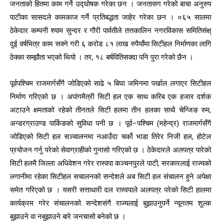
जनताको हितमा काम गर्ने उद्घोषक गरेका छन । जनतासग गरेको बाचा अनुरुप
पाटीका सासदले कामकाज गर्ने प्रतिबद्धता जाहेर गरेका छन । ०६५ सालमा
ठेकेदार कम्पनी श्याम सुन्दर र गौरी पार्वतीले तत्तकालिन नगरविकास समितिसंक्ष्
दुई वर्षभित्र काम सक्ने गरी ६ करोड ८१ लाख रुपैयाँमा सिटीहल निर्माणका लागि
ठेक्का सम्झौता भएको थियो । तर, १८ बर्षवितिसक्दा पनि पुरा गरेको छैन ।
पूर्वपश्चिम राजमार्गसँगै जोडिएको साढे ५ बिघा जमिनमा पर्खाल लगाएर सिटीहल
निर्माण गरिएको छ । अपांगमैत्री सिटी हल एक साथ करिब एक हजार दर्शक
अटाउने क्षमताको रहेको तीनतले सिटी हलमा तीन हलका साथै चेन्जिङ रुम,
अन्डरग्राउण्ड पार्किङको सुविधा पनी छ । पूर्व–पश्चिम (महेन्द्र) राजमार्गसँगै
जोडिएको सिटी हल सञ्चालनमा नआउँदा चर्को भाडा तिरेर निजी हल, होटेल
प्रयोजन गर्नु परेको सेवाग्राहीको गुनासो गरिएको छ । ठेकेदारले अलपत्र पारेको
सिटी हलमै जिल्ला अधिवेशन गरेर रास्वपा कञ्चनपुरले पाटी, सरकारलाई राज्यको
लगानीमा रहेका सिटीहल सचालनको सन्देशले अब सिटी हल संचालन हुने अपेक्षा
समेत गरिएको छ । यसरी सत्ताधारी दल रास्वपाले अलपत्र परेको सिटी हालमा
कार्यक्रम गरेर संचालनको सन्देशसंगै राज्यलाई बुझाउनुपर्ने न्यूनतम शुल्क
बुझाउने वा नबुझाउने बारे जनचासो बनेको छ ।