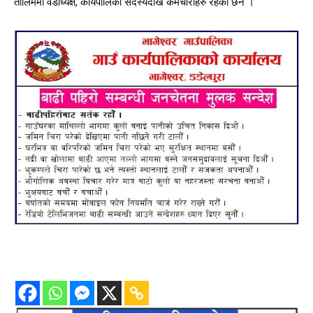
तालिममा वडाध्यक्ष, कार्यपालिका सदस्यदेखि कर्मचारीहरु रहेका छन ।