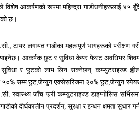
टको विशेष आकर्षणको रूपमा महिन्द्रा गाडीधनीहरूलाई ४५ बुँद
इएको छ।
 ए.सी., टायर लगायत गाडीका महत्वपूर्ण भागहरूको परीक्षण गर
्‍याइनेछ। आकर्षक छुट र सुविधा केयर फेस्ट अवधिभर शिवम
न सुविधा र छुटको लाभ लिन सक्नेछन्: कम्प्युटराइज्ड ह्वी
५०% सम्म छुट,जेन्युन एक्सेसरिजमा २०% छुट,जेन्युन स्पेय
.सी. स्वास्थ्य जाँच फ्री कम्प्युटराइज्ड डाइग्नोसिस सर्भिसम
ाडीको दीर्घकालीन प्रदर्शन, सुरक्षा र इन्धन क्षमता सुधार गर्