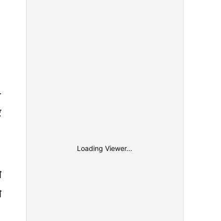
-
र
Loading Viewer...
ो
ो