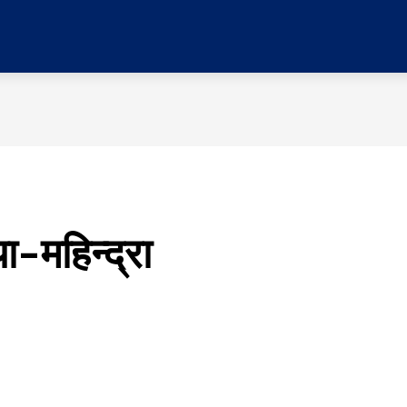
र
प्रदेश
मनोरञ्जन
विचार
समाज
सम्पादकी
या–महिन्द्रा