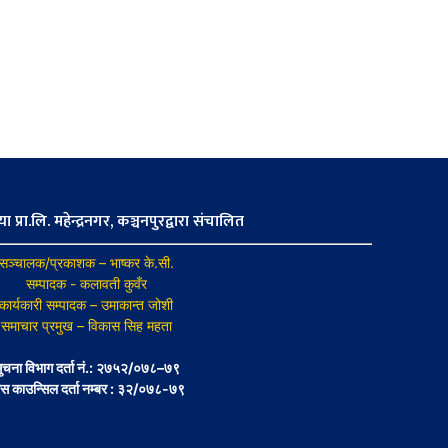
ा प्रा.लि. महेन्द्रनगर, कञ्चनपुरद्वारा संचालित
सञ्चालक/प्रकाशक – भाष्कर के.सी.
सम्पादक - कलावती कुवँर
कार्यकारी सम्पादक – उमाकान्त जोशी
समाचार प्रमुख – विकास सिह महता
ुचना विभाग दर्ता नं.: २७५२/०७८–७९
रेस काउन्सिल दर्ता नम्बर : ३२/०७८-७९