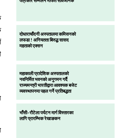
पत्रकार सम्मलेन मार्फत सार्वजनिक
।
क
क
दोधाराचाँदनी अस्पतालमा कमिसनको
लफडा ! अनियतता बिरुद्ध सासद
ं
महताको एक्सन
ी
महाकाली प्रादेशिक अस्पतालको
नवनिर्मित भवनको अनुगमन गर्दै
।
राज्यमन्त्री भारतीद्वारा आवश्यक बजेट
व्यवस्थापनमा पहल गर्ने प्रतिबद्धता
ो
भाँसी–रौटेला पर्यटन मार्ग विस्तारका
लागि प्रारम्भिक रेखाङकन
ो