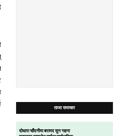
े
ी
्
ल
र
ा
न
ताजा समाचार
दोधारा चाँदनीमा बरामद सुन गहना