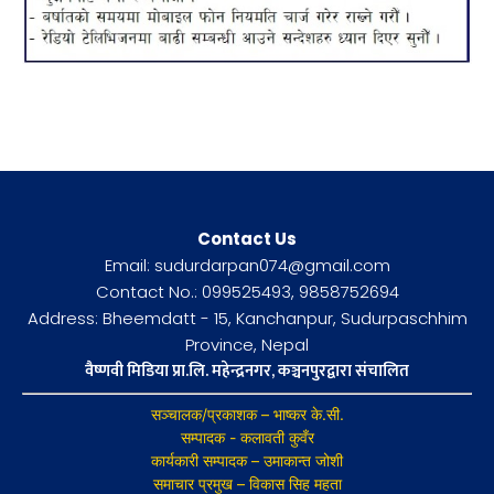
Contact Us
Email: sudurdarpan074@gmail.com
Contact No.: 099525493, 9858752694
Address: Bheemdatt - 15, Kanchanpur, Sudurpaschhim
Province, Nepal
वैष्णवी मिडिया प्रा.लि. महेन्द्रनगर, कञ्चनपुरद्वारा संचालित
सञ्चालक/प्रकाशक – भाष्कर के.सी.
सम्पादक - कलावती कुवँर
कार्यकारी सम्पादक – उमाकान्त जोशी
समाचार प्रमुख – विकास सिह महता