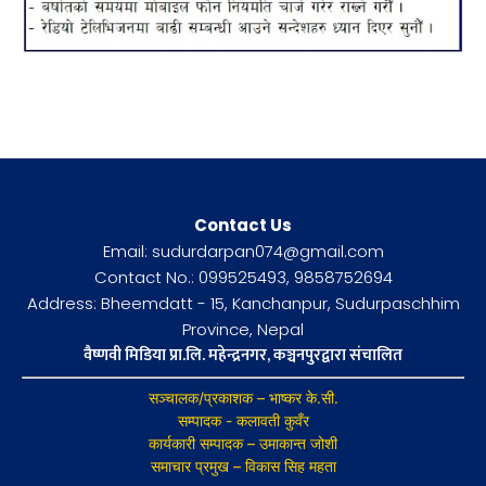
Contact Us
Email: sudurdarpan074@gmail.com
Contact No.: 099525493, 9858752694
Address: Bheemdatt - 15, Kanchanpur, Sudurpaschhim
Province, Nepal
वैष्णवी मिडिया प्रा.लि. महेन्द्रनगर, कञ्चनपुरद्वारा संचालित
सञ्चालक/प्रकाशक – भाष्कर के.सी.
सम्पादक - कलावती कुवँर
कार्यकारी सम्पादक – उमाकान्त जोशी
समाचार प्रमुख – विकास सिह महता