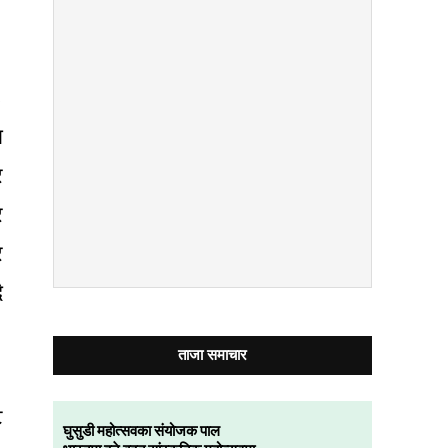
८
ा
र
र
र
ै
ताजा समाचार
ट
घुसुडी महोत्सवका संयोजक पाल