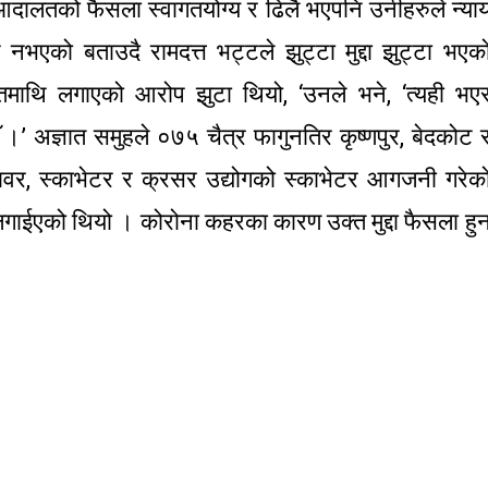
ालतको फैसला स्वागतयोग्य र ढिलै भएपनि उनीहरुले न्या
एको बताउदै रामदत्त भट्टले झुट्टा मुद्दा झुट्टा भएक
िमाथि लगाएको आरोप झुटा थियो, ‘उनले भने, ‘त्यही भए
।’ अज्ञात समुहले ०७५ चैत्र फागुनतिर कृष्णपुर, बेदकोट 
टावर, स्काभेटर र क्रसर उद्योगको स्काभेटर आगजनी गरेक
दा लगाईएको थियो । कोरोना कहरका कारण उक्त मुद्दा फैसला हु