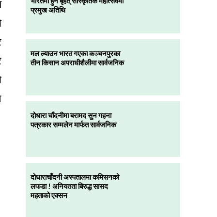
भारतमा हुने बृहत् सांस्कृतिक महोत्सवमा
य
प्रमुख अतिथि
ो
र
मल ल्याउन भारत गएका कञ्चनपुरका
र
तीन किसान अपराधीशैलीमा सार्वजनिक
ो
न
दोधारा चाँदनीमा बरामद सुन गहना
पत्रकार सम्मलेन मार्फत सार्वजनिक
दोधाराचाँदनी अस्पतालमा कमिसनको
लफडा ! अनियतता बिरुद्ध सासद
महताको एक्सन