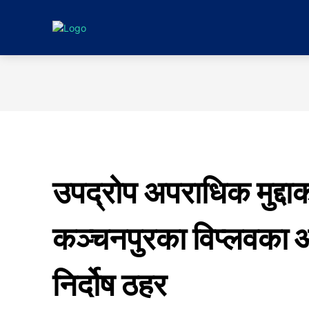
गृहपृष्ठ
समाचा
उपद्रोप अपराधिक मुद्दा
कञ्चनपुरका विप्लवका आठ
निर्दोष ठहर