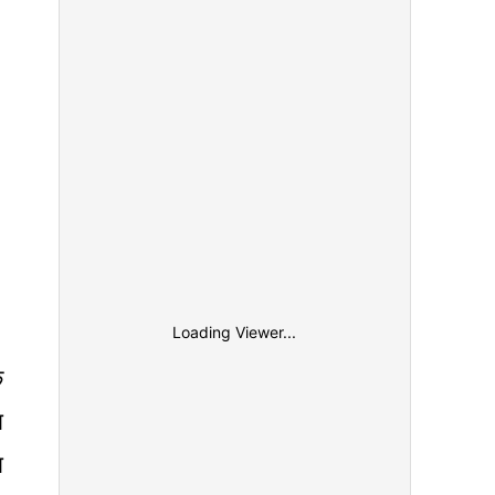
Loading Viewer...
क
ा
ा