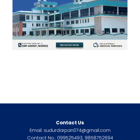
Contact Us
Email: sudurdarpan074@gmail.com
Contact No.: 099525493, 9858752694