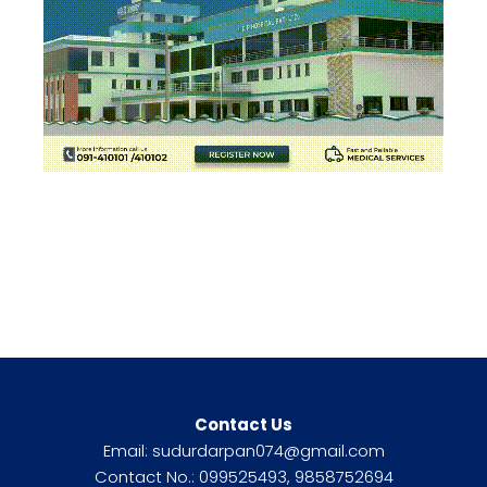
Contact Us
Email: sudurdarpan074@gmail.com
Contact No.: 099525493, 9858752694