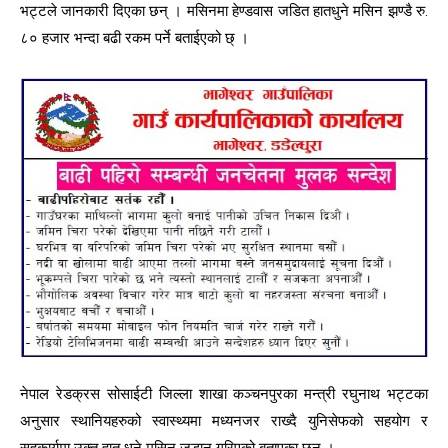
भट्टले जानकारी दिएका छन् । मसिनमा हेण्डवास जडित हातधुने मसिन झण्डै रु.
८० हजार भन्दा बढी रकम पर्ने बताईएको छ् ।
नेपाल रेडक्रस सोसाईटी जिल्ला शाखा कञ्चनपुरका मन्त्री रघुनाथ भट्टका
अनुसार स्थानियहरुको स्वास्थ्यमा मध्यनजर राख्दै युनिसेफको सहयोग र
सहकार्यमा उक्त हात धुने मसिन जडान गरिएको बताएका छन् ।