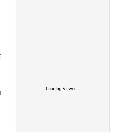
ट
Loading Viewer...
ख
६