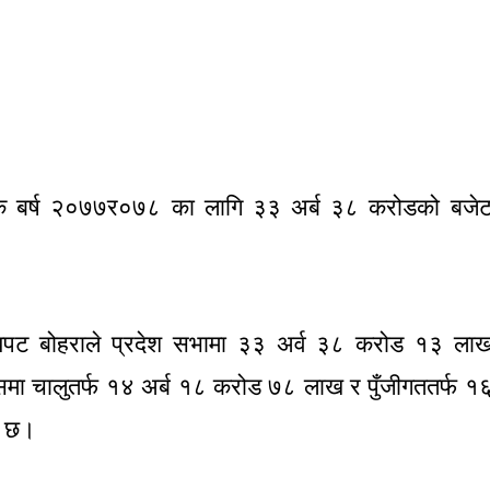
िक बर्ष २०७७र०७८ का लागि ३३ अर्ब ३८ करोडको बजे
ी झपट बोहराले प्रदेश सभामा ३३ अर्व ३८ करोड १३ ला
समा चालुतर्फ १४ अर्ब १८ करोड ७८ लाख र पुँजीगततर्फ १
ो छ।