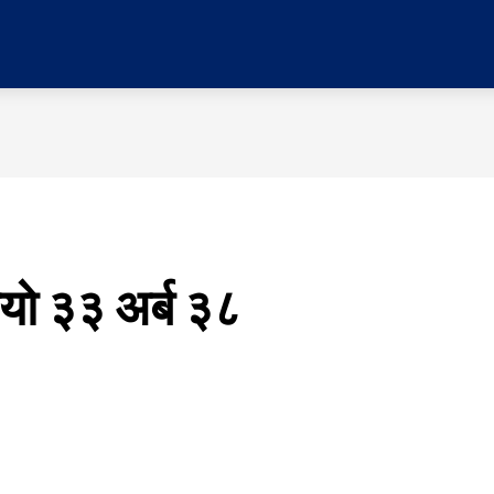
र
प्रदेश
मनोरञ्जन
विचार
समाज
सम्पादकी
यायो ३३ अर्ब ३८