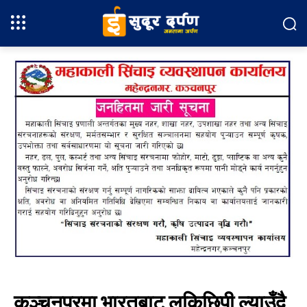
कञ्चनपुरमा भारतबाट लुकिछिपी ल्याउँदै