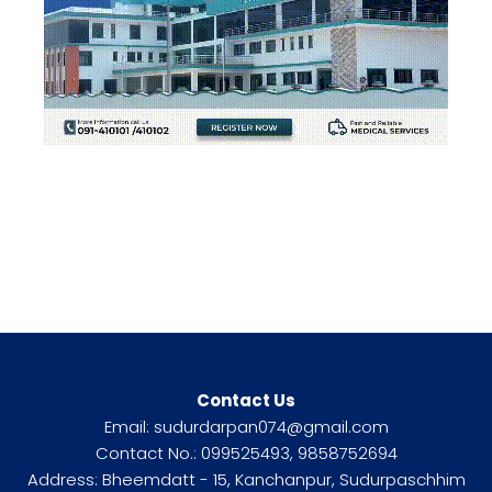
Contact Us
Email: sudurdarpan074@gmail.com
Contact No.: 099525493, 9858752694
Address: Bheemdatt - 15, Kanchanpur, Sudurpaschhim