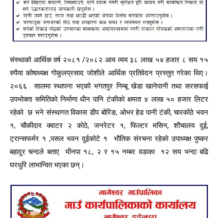
संस्थाको आर्थिक वर्ष २०८१ /२०८२ आय व्यय ३८ लाख ५४ हजार ८ सय १५
रुपैया कोषाध्यक्ष गोकुलप्रसाद जोशीले आर्थिक प्रतिवेदन प्रस्तुत गरेका थिए।
२०६६ सालमा स्थापना भएको भगतपुर निम्बू खेडा खानेपानी तथा सरसफाई
उपभोक्ता समितिकाे निर्माणा धीन पानि टंकीकाे क्षमता ४ लाख ५० हजार लिटर
रहेकाे छ भने संस्थागत विकास डीप बोरिङ, ओभर हेड पानी टंकी, चारकोठे भवन
१, चौकीदार क्वाटर २ काेठे, जनरेटर १, फिल्टर मसिन, शौचालय दुई,
ट्रान्सफर्मर १ ,पसल भवन दुईकोटे १ भौतिक संरचना रहेकाे उपाध्यक्ष पुष्कर
बहादुर चन्दले बताए भीनपा १८, २ र १५ नम्बर वडाका १२ सय भन्दा बढि
घरधुरि लाभान्वित भएका छन्।