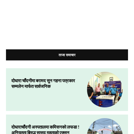
ताजा समाचार
दोधारा चाँदनीमा बरामद सुन गहना पत्रकार
सम्मलेन मार्फत सार्वजनिक
दोधाराचाँदनी अस्पतालमा कमिसनको लफडा !
अनियतता बिरुद्ध सासद महताको एक्सन