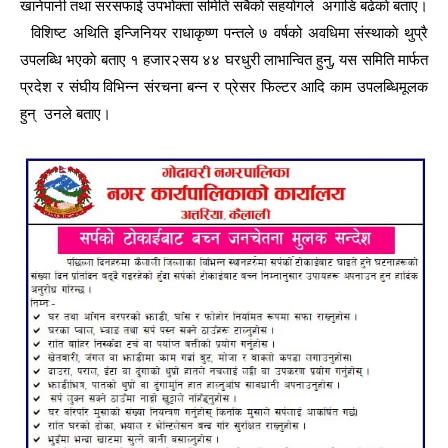
खानेपानी तथा सरसफाई उपभोक्ता समिति सबैकाे सहयोगले अगाडि बढेकाे बताए।
विशिष्ट अथिति इन्जिनियर राधाकृष्ण पन्तले ७ वर्षको अवधिमा संस्थाकाे थुप्रै
उपलब्धि भएकाे बताए १ हजार२सय ४४ घरधुरी लाभान्वित हुनु, यस समिति मार्फत
प्रदेश र संघीय विभिन्न संरचना बन्न र प्रेसर फिल्टर आदि काम उपलब्धिमूलक
हुन् उनले बताए।