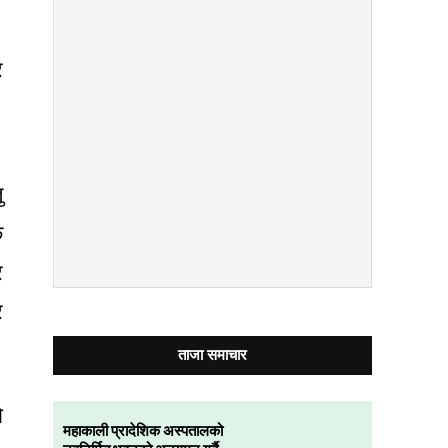
र
ु
क
र
र
ताजा समाचार
ो
महाकाली प्रादेशिक अस्पतालको