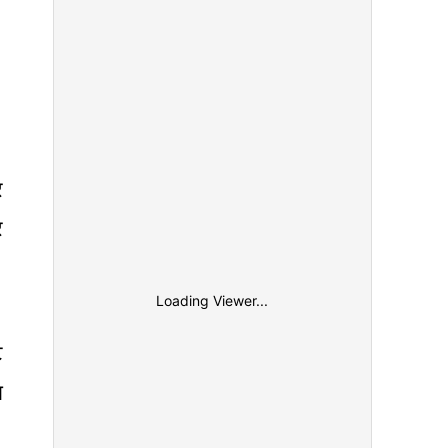
र
र
Loading Viewer...
ट
ा