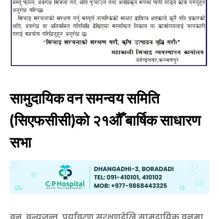
सामुदायिक वन समन्वय समिति
(सिएफसीसी)को २१औँ बार्षिक साधारण
सभा
वन, वन्यजन्तु, पर्यावरण सरक्षणदेखि सामुदायिक वनमा