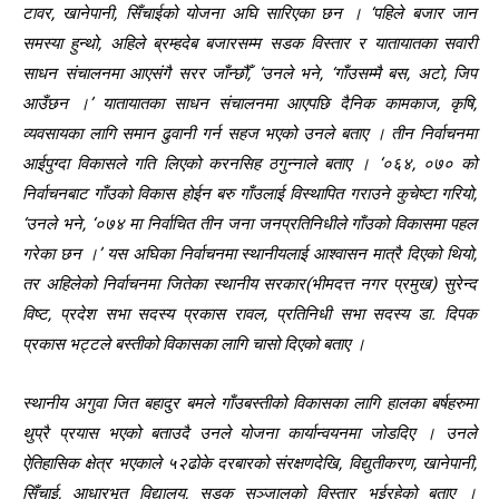
टावर, खानेपानी, सिँचाईको योजना अघि सारिएका छन । ‘पहिले बजार जान
समस्या हुन्थो, अहिले ब्रम्हदेब बजारसम्म सडक विस्तार र यातायातका सवारी
साधन संचालनमा आएसंगै सरर जाँन्छौँ, ‘उनले भने, ‘गाँउसम्मै बस, अटो, जिप
आउँछन ।’ यातायातका साधन संचालनमा आएपछि दैनिक कामकाज, कृषि,
व्यवसायका लागि समान ढुवानी गर्न सहज भएको उनले बताए । तीन निर्वाचनमा
आईपुग्दा विकासले गति लिएको करनसिह ठगुन्नाले बताए । ‘०६४, ०७० को
निर्वाचनबाट गाँउको विकास होईन बरु गाँउलाई विस्थापित गराउने कुचेष्टा गरियो,
‘उनले भने, ‘०७४ मा निर्वाचित तीन जना जनप्रतिनिधीले गाँउको विकासमा पहल
गरेका छन ।’ यस अघिका निर्वाचनमा स्थानीयलाई आश्वासन मात्रै दिएको थियो,
तर अहिलेको निर्वाचनमा जितेका स्थानीय सरकार(भीमदत्त नगर प्रमुख) सुरेन्द
विष्ट, प्रदेश सभा सदस्य प्रकास रावल, प्रतिनिधी सभा सदस्य डा. दिपक
प्रकास भट्टले बस्तीको विकासका लागि चासो दिएको बताए ।
स्थानीय अगुवा जित बहादुर बमले गाँउबस्तीको विकासका लागि हालका बर्षहरुमा
थुप्रै प्रयास भएको बताउदै उनले योजना कार्यान्वयनमा जोडदिए । उनले
ऐतिहासिक क्षेत्र भएकाले ५२ढोके दरबारको संरक्षणदेखि, विद्युतीकरण, खानेपानी,
सिँचाई, आधारभूत विद्यालय, सडक सञ्जालको विस्तार भईरहेको बताए ।