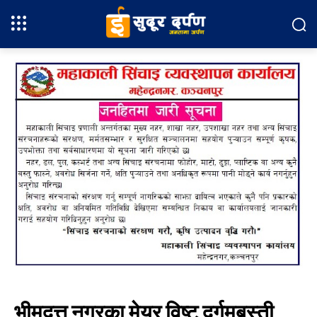
भीमदत्त नगरका मेयर विष्ट दुर्गमबस्ती