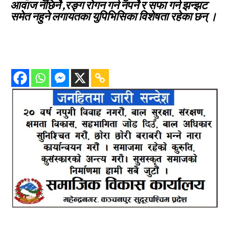
आवाज नछिर्ने ,रङ्ग रोगन गर्न नपर्ने र सफा गर्न झन्झट
समेत नहुने लगायतका युपिभिसिका विशेषता रहेका छन् ।