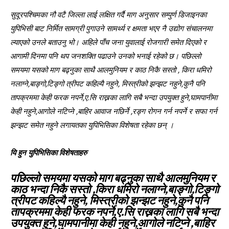
सुदूरपश्चिमका नौ वटै जिल्ला लाई लक्षित गर्दै माग अनुसार सम्पुर्ण डिजाइनका
युपिभिसी बाट निर्मित सामग्री पुगाउने सामर्थ्य र क्षमता भएर नै उद्योग संचालनमा
ल्याएको उनले बताउनु भो। अहिले पाँच जना युवालाई रोजगारी समेत दिएको र
आगामी दिनमा पनि थप जनशक्ति पढाउने उनको भनाई रहेको छ। पछिल्लो
समयमा यसको माग बढ्नुका साथै आलमुनियम र काठ निकै सस्तो , किरा धमिरो
नलाग्ने,बाङ्गो,टिङ्गो त्रीपट कहिल्यै नहुने, मिस्त्रीको झन्झट नहुने,कुनै पनि
तापक्रममा केही फरक नपर्ने,ए.सि राख्नका लागि सबै भन्दा उपयुक्त हुने,घामपानीमा
केही नहुने,आगोले नटिप्ने ,बाहिर आवाज नछिर्ने ,रङ्ग रोगन गर्न नपर्ने र सफा गर्न
झन्झट समेत नहुने लगायतका युपिभिसिका विशेषता रहेका छन् ।
यि हुन युपिभिसिका विशेषताहरु
पछिल्लो समयमा यसको माग बढ्नुका साथै आलमुनियम र
काठ भन्दा निकै सस्तो ,किरा धमिरो नलाग्ने,बाङ्गो,टिङ्गो
त्रीपट कहिल्यै नहुने, मिस्त्रीको झन्झट नहुने,कुनै पनि
तापक्रममा केही फरक नपर्ने,ए.सि राख्नका लागि सबै भन्दा
उपयुक्त हुने,घामपानीमा केही नहुने,आगोले नटिप्ने ,बाहिर