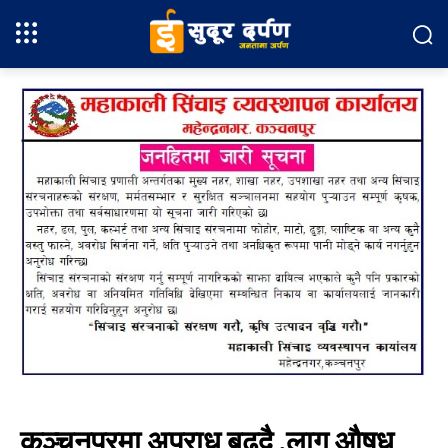
कञ्चनपुरमा अपराध बढ्दै ,लागु औषध