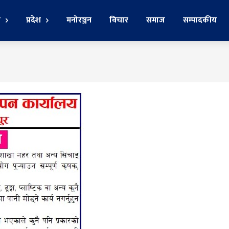
र
प्रदेश
मनोरञ्जन
विचार
समाज
सम्पादकीय