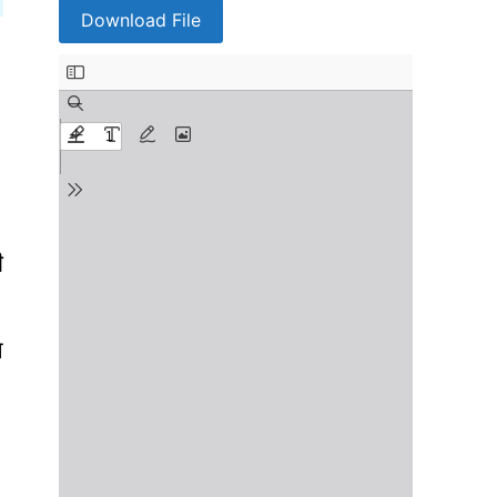
Download File
ी
।
न