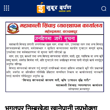
भगतपुर निम्बुखेडा खानेपानी उपभोक्ता