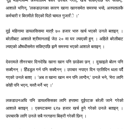
‘दुई महिनासम्म अस्पतालमै बसेर उपचार गराएँ, खर्च सकिएपछि घर फर्किएँ,’
आशाले भनिन्, ‘लकडाउनका कारण खाना खानसमेत समस्या भयो, अस्पतालकै
कर्मचारी र बिरामीले दिएको पिठो चामल गुजारँे ।’
दुई महिनामा डायलसिसमा मात्रै ७० हजार भारु खर्च भएको उनले बताइन् ।
बरेलीबाट आशाले श्रीमानलाई जेठ २० मा घर ल्याएकी हुन् । अहिले बरेलीबाट
ल्याएको औषधीसमेत सकिएपछि झनै समस्या भएको आशाले बताइन् ।
देवरामले तीनरचार दिनदेखि खाना खान पनि छाडेका छन् । दुखाइले बोल्न पनि
सक्दैनन् । हिँडडुल गर्न पनि सक्दैनन् । उपचार नपाएर दिन प्रतिदिन थला पर्दै
गएको उनले बताए । ‘अब त खाना खान मन पनि लाग्दैन,’ उनले भने, ‘मेरा लागि
कोही पनि भएन, यस्तै मर्ने भए ।’
लकडाउनअघि पनि डायलसिसका लागि हप्तामा दुईपटक बरेली जाने गरेको
आशाले बताइन् । एकपटकमा ६र७ हजार खर्च हुने गरेको उनले बताइन् ।
उपचारकै लागि उनले सबै गरगहना बिक्री गरेकी छिन् ।