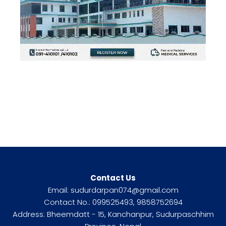
Contact Us
Email: sudurdarpan074@gmail.com
Contact No.: 099525493, 9858752694
Address: Bheemdatt - 15, Kanchanpur, Sudurpaschhim