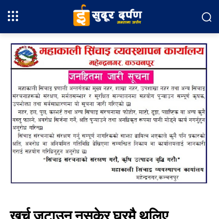
खर्च जुटाउन नसकेर घरमै थलिए