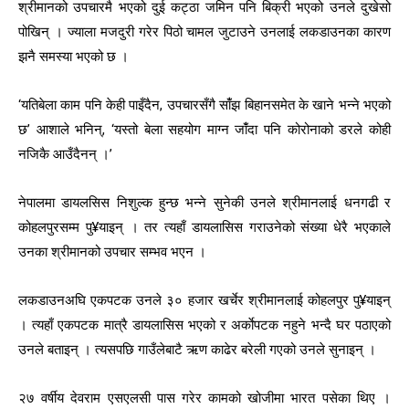
श्रीमानको उपचारमै भएको दुई कट्ठा जमिन पनि बिक्री भएको उनले दुखेसो
पोखिन् । ज्याला मजदुरी गरेर पिठो चामल जुटाउने उनलाई लकडाउनका कारण
झनै समस्या भएको छ ।
‘यतिबेला काम पनि केही पाइँदैन, उपचारसँगै सांँझ बिहानसमेत के खाने भन्ने भएको
छ’ आशाले भनिन्, ‘यस्तो बेला सहयोग माग्न जांँदा पनि कोरोनाको डरले कोही
नजिकै आउँदैनन् ।’
नेपालमा डायलसिस निशुल्क हुन्छ भन्ने सुनेकी उनले श्रीमानलाई धनगढी र
कोहलपुरसम्म पु¥याइन् । तर त्यहाँ डायलासिस गराउनेको संख्या धेरै भएकाले
उनका श्रीमानको उपचार सम्भव भएन ।
लकडाउनअघि एकपटक उनले ३० हजार खर्चेर श्रीमानलाई कोहलपुर पु¥याइन्
। त्यहाँ एकपटक मात्रै डायलासिस भएको र अर्काेपटक नहुने भन्दै घर पठाएको
उनले बताइन् । त्यसपछि गाउँलेबाटै ऋण काढेर बरेली गएको उनले सुनाइन् ।
२७ वर्षीय देवराम एसएलसी पास गरेर कामको खोजीमा भारत पसेका थिए ।