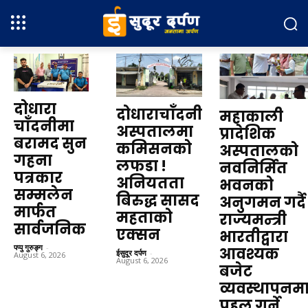
दोधारा
दोधाराचाँदनी
महाकाली
चाँदनीमा
अस्पतालमा
प्रादेशिक
बरामद सुन
कमिसनको
अस्पतालको
गहना
लफडा !
नवनिर्मित
पत्रकार
अनियतता
भवनको
सम्मलेन
बिरुद्ध सासद
अनुगमन गर्दै
मार्फत
महताको
राज्यमन्त्री
सार्वजनिक
एक्सन
भारतीद्वारा
पप्पु गुरुङ्ग
-
आवश्यक
ईसुदूर दर्पण
-
August 6, 2026
August 6, 2026
बजेट
व्यवस्थापनम
पहल गर्ने