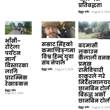
प्रतिबद्धता
ईसुदूर दर्पण
-
August 5, 202
भाँसी–
सम्राट सिंहको
बदमासी
रौटेला
कमाण्डिङ्गमा
लुकाउन
पर्यटन
विश्व हिन्दु युवा
कैलाली वनक
मार्ग
संघ नेपाल
प्रमुख
विस्तारका
रामविचारी
ईसुदूर दर्पण
-
August 5, 2026
लागि
ठाकुरले गरे
प्रारम्भिक
निर्देशनालय
रेखाङकन
छानबिन टोल
ईसुदूर दर्पण
-
बिरुद्ध अर्को
August 5, 2026
छानबिन टोल
ईसुदूर दर्पण
-
August 4, 202