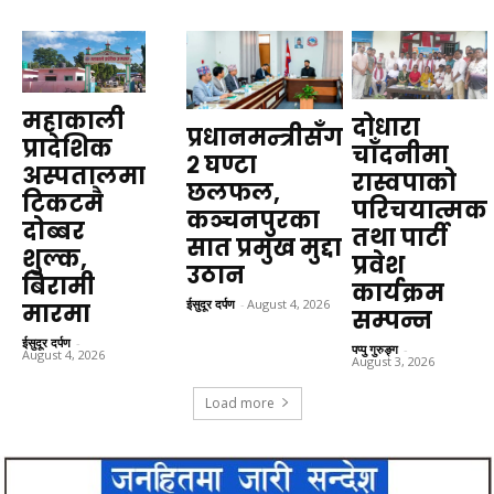
महाकाली
दोधारा
प्रधानमन्त्रीसँग
प्रादेशिक
चाँदनीमा
२ घण्टा
अस्पतालमा
रास्वपाको
छलफल,
टिकटमै
परिचयात्मक
कञ्चनपुरका
दोब्बर
तथा पार्टी
सात प्रमुख मुद्दा
शुल्क,
प्रवेश
उठान
बिरामी
कार्यक्रम
ईसुदूर दर्पण
-
August 4, 2026
मारमा
सम्पन्न
ईसुदूर दर्पण
-
पप्पु गुरुङ्ग
-
August 4, 2026
August 3, 2026
Load more